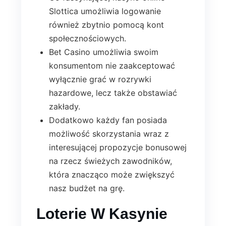
Slottica umożliwia logowanie
również zbytnio pomocą kont
społecznościowych.
Bet Casino umożliwia swoim
konsumentom nie zaakceptować
wyłącznie grać w rozrywki
hazardowe, lecz także obstawiać
zakłady.
Dodatkowo każdy fan posiada
możliwość skorzystania wraz z
interesującej propozycje bonusowej
na rzecz świeżych zawodników,
która znacząco może zwiększyć
nasz budżet na grę.
Loterie W Kasynie