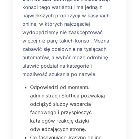
konsol tego wariantu i ma jedną z
największych propozycji w kasynach
online, w których najczęściej
wydobędziemy nie zaakceptować
więcej niż parę takich konsol. Można
zabawić się dosłownie na tysiącach
automatów, a wybór może odrobinę
ułatwić podział na kategorie i
możliwość szukania po nazwie.
Odpowiedzi od momentu
administracji Slottica pozwalają
odciążyć służby wsparcia
fachowego i przyspieszyć
katalogów reakcję dzięki
odwiedzających stronę.
Co fascynujące, kasyno online