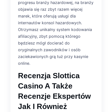
progresu branży hazardowej, na branży
objawia się raz zbyt razem więcej
marek, które oferują usługi dla
internautów konsol hazardowych.
Otrzymasz unikalny system kodowania
afiliacyjny, zbyt pomocą którego
będziesz mógł docierać do
oryginalnych zawodników i osób
zaciekawionych grą tuż przy kasynie
online.
Recenzja Slottica
Casino A Także
Recenzje Ekspertów
Jak I Również