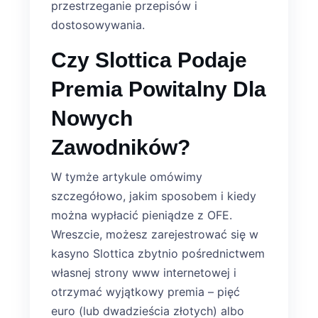
przestrzeganie przepisów i
dostosowywania.
Czy Slottica Podaje
Premia Powitalny Dla
Nowych
Zawodników?
W tymże artykule omówimy
szczegółowo, jakim sposobem i kiedy
można wypłacić pieniądze z OFE.
Wreszcie, możesz zarejestrować się w
kasyno Slottica zbytnio pośrednictwem
własnej strony www internetowej i
otrzymać wyjątkowy premia – pięć
euro (lub dwadzieścia złotych) albo