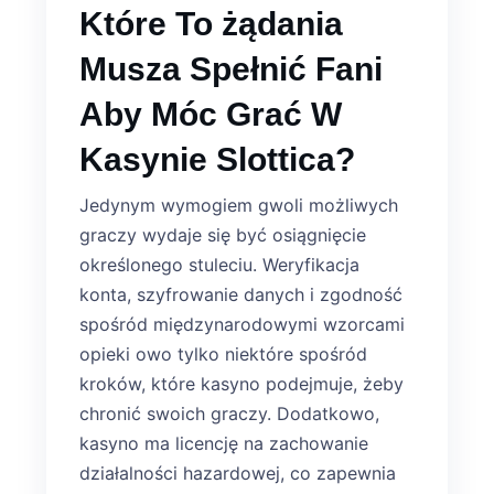
Które To żądania
Musza Spełnić Fani
Aby Móc Grać W
Kasynie Slottica?
Jedynym wymogiem gwoli możliwych
graczy wydaje się być osiągnięcie
określonego stuleciu. Weryfikacja
konta, szyfrowanie danych i zgodność
spośród międzynarodowymi wzorcami
opieki owo tylko niektóre spośród
kroków, które kasyno podejmuje, żeby
chronić swoich graczy. Dodatkowo,
kasyno ma licencję na zachowanie
działalności hazardowej, co zapewnia