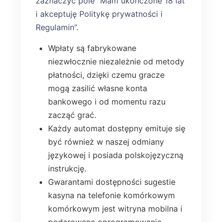
zaznaczyć pole “Mam ukończone 18 lat
i akceptuję Politykę prywatności i
Regulamin”.
Wpłaty są fabrykowane
niezwłocznie niezależnie od metody
płatności, dzięki czemu gracze
mogą zasilić własne konta
bankowego i od momentu razu
zacząć grać.
Każdy automat dostępny emituje się
być również w naszej odmiany
językowej i posiada polskojęzyczną
instrukcję.
Gwarantami dostępności sugestie
kasyna na telefonie komórkowym
komórkowym jest witryna mobilna i