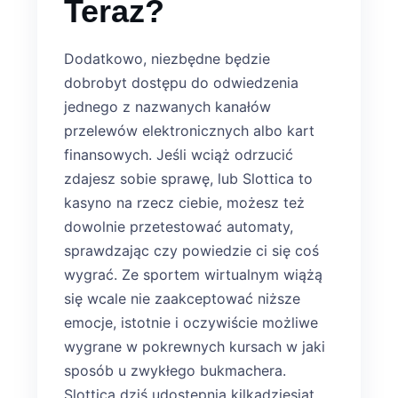
Teraz?
Dodatkowo, niezbędne będzie
dobrobyt dostępu do odwiedzenia
jednego z nazwanych kanałów
przelewów elektronicznych albo kart
finansowych. Jeśli wciąż odrzucić
zdajesz sobie sprawę, lub Slottica to
kasyno na rzecz ciebie, możesz też
dowolnie przetestować automaty,
sprawdzając czy powiedzie ci się coś
wygrać. Ze sportem wirtualnym wiążą
się wcale nie zaakceptować niższe
emocje, istotnie i oczywiście możliwe
wygrane w pokrewnych kursach w jaki
sposób u zwykłego bukmachera.
Slottica dziś udostępnia kilkadziesiąt