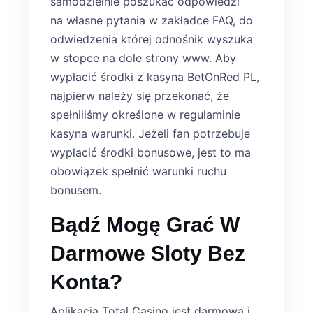
samodzielnie poszukać odpowiedzi
na własne pytania w zakładce FAQ, do
odwiedzenia której odnośnik wyszuka
w stopce na dole strony www. Aby
wypłacić środki z kasyna BetOnRed PL,
najpierw należy się przekonać, że
spełniliśmy określone w regulaminie
kasyna warunki. Jeżeli fan potrzebuje
wypłacić środki bonusowe, jest to ma
obowiązek spełnić warunki ruchu
bonusem.
Bądź Mogę Grać W
Darmowe Sloty Bez
Konta?
Aplikacja Total Casino jest darmowa i