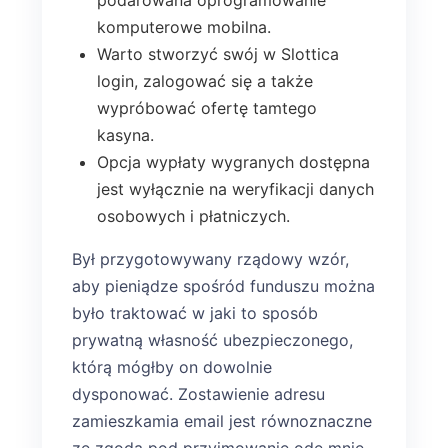
podarowana oprogramowanie
komputerowe mobilna.
Warto stworzyć swój w Slottica
login, zalogować się a także
wypróbować ofertę tamtego
kasyna.
Opcja wypłaty wygranych dostępna
jest wyłącznie na weryfikacji danych
osobowych i płatniczych.
Był przygotowywany rządowy wzór,
aby pieniądze spośród funduszu można
było traktować w jaki to sposób
prywatną własność ubezpieczonego,
którą mógłby on dowolnie
dysponować. Zostawienie adresu
zamieszkamia email jest równoznaczne