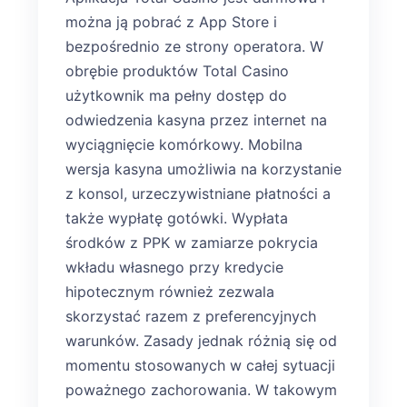
można ją pobrać z App Store i
bezpośrednio ze strony operatora. W
obrębie produktów Total Casino
użytkownik ma pełny dostęp do
odwiedzenia kasyna przez internet na
wyciągnięcie komórkowy. Mobilna
wersja kasyna umożliwia na korzystanie
z konsol, urzeczywistniane płatności a
także wypłatę gotówki. Wypłata
środków z PPK w zamiarze pokrycia
wkładu własnego przy kredycie
hipotecznym również zezwala
skorzystać razem z preferencyjnych
warunków. Zasady jednak różnią się od
momentu stosowanych w całej sytuacji
poważnego zachorowania. W takowym