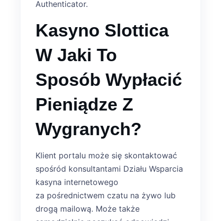
Аuthеntісаtоr.
Kasyno Slottica
W Jaki To
Sposób Wypłacić
Pieniądze Z
Wygranych?
Klient portalu może się skontaktować
spośród konsultantami Działu Wsparcia
kasyna internetowego
za pośrednictwem czatu na żywo lub
drogą mailową. Może także