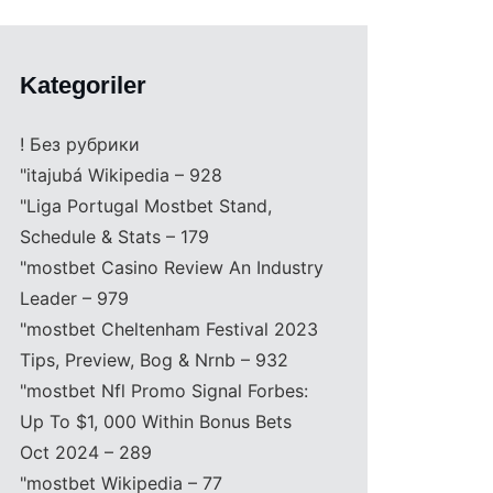
Kategoriler
! Без рубрики
"itajubá Wikipedia – 928
"Liga Portugal Mostbet Stand,
Schedule & Stats – 179
"mostbet Casino Review An Industry
Leader – 979
"mostbet Cheltenham Festival 2023
Tips, Preview, Bog & Nrnb – 932
"mostbet Nfl Promo Signal Forbes:
Up To $1, 000 Within Bonus Bets
Oct 2024 – 289
"mostbet Wikipedia – 77