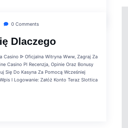
0 Comments
Się Dlaczego
a Casino ᐉ Oficjalna Witryna Www, Zagraj Za
ine Casino Pl Recenzja, Opinie Oraz Bonusy
j Się Do Kasyna Za Pomocą Wcześniej
pis I Logowanie: Załóż Konto Teraz Slottica