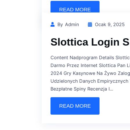
READ MORE
By
Admin
Ocak 9, 2025
Slottica Login 
Content Nadprogram Details Slottic
Darmo Przez Internet Slottica Pan L
2024 Gry Kasynowe Na Żywo Zalogu
Udzielonych Danych Empirycznych W
Bezpłatne Spiny Recenzja I...
READ MORE