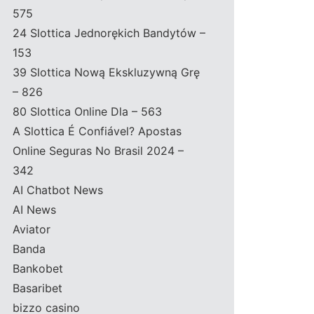
575
24 Slottica Jednorękich Bandytów –
153
39 Slottica Nową Ekskluzywną Grę
– 826
80 Slottica Online Dla – 563
A Slottica É Confiável? Apostas
Online Seguras No Brasil 2024 –
342
AI Chatbot News
AI News
Aviator
Banda
Bankobet
Basaribet
bizzo casino