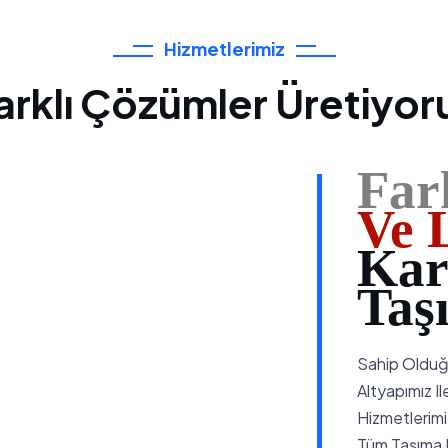
Hizmetlerimiz
arklı Çözümler Üretiyor
Far
Ve L
Kar
Taş
Sahip Olduğu
Altyapımız Il
Hizmetlerimi
Tüm Taşıma M