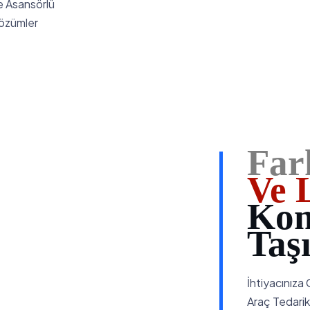
e Asansörlü
Çözümler
Far
Ve L
Kom
Taş
İhtiyacınıza
Araç Tedariki