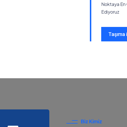
Noktaya En G
Ediyoruz
Taşıma i
Biz Kimiz