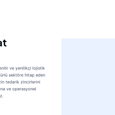
at
lir ve yenilikçi lojistik
türlü sektöre hitap eden
n tedarik zincirlerini
rına ve operasyonel
z.