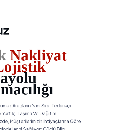
uz
k
Nakliyat
ojistik
ayolu
ımacılığı
muz Araçların Yanı Sıra, Tedarikçi
e Yurt Içi Taşıma Ve Dağıtım
zde, Müşterilerimizin Ihtiyaçlarına Göre
odellerini Sağlıyor; Güçlü Bilgi