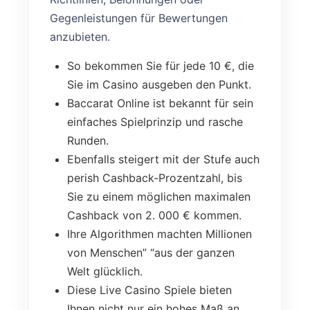
Gegenleistungen für Bewertungen
anzubieten.
So bekommen Sie für jede 10 €, die
Sie im Casino ausgeben den Punkt.
Baccarat Online ist bekannt für sein
einfaches Spielprinzip und rasche
Runden.
Ebenfalls steigert mit der Stufe auch
perish Cashback-Prozentzahl, bis
Sie zu einem möglichen maximalen
Cashback von 2. 000 € kommen.
Ihre Algorithmen machten Millionen
von Menschen” “aus der ganzen
Welt glücklich.
Diese Live Casino Spiele bieten
Ihnen nicht nur ein hohes Maß an