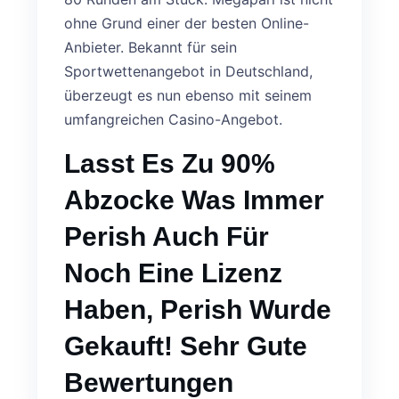
ohne Grund einer der besten Online-
Anbieter. Bekannt für sein
Sportwettenangebot in Deutschland,
überzeugt es nun ebenso mit seinem
umfangreichen Casino-Angebot.
Lasst Es Zu 90%
Abzocke Was Immer
Perish Auch Für
Noch Eine Lizenz
Haben, Perish Wurde
Gekauft! Sehr Gute
Bewertungen