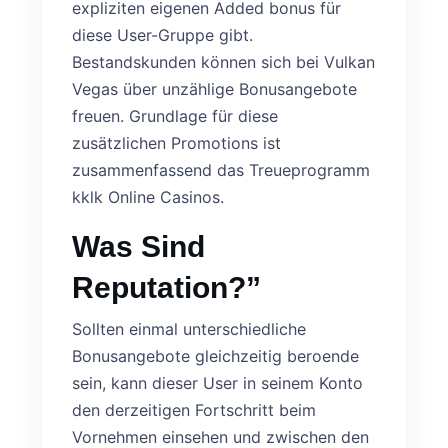
expliziten eigenen Added bonus für
diese User-Gruppe gibt.
Bestandskunden können sich bei Vulkan
Vegas über unzählige Bonusangebote
freuen. Grundlage für diese
zusätzlichen Promotions ist
zusammenfassend das Treueprogramm
kklk Online Casinos.
Was Sind
Reputation?”
Sollten einmal unterschiedliche
Bonusangebote gleichzeitig beroende
sein, kann dieser User in seinem Konto
den derzeitigen Fortschritt beim
Vornehmen einsehen und zwischen den