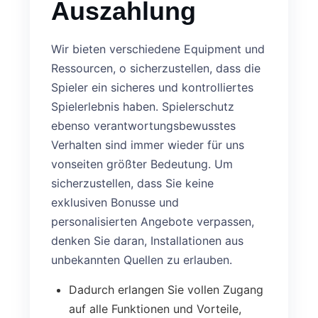
Auszahlung
Wir bieten verschiedene Equipment und
Ressourcen, o sicherzustellen, dass die
Spieler ein sicheres und kontrolliertes
Spielerlebnis haben. Spielerschutz
ebenso verantwortungsbewusstes
Verhalten sind immer wieder für uns
vonseiten größter Bedeutung. Um
sicherzustellen, dass Sie keine
exklusiven Bonusse und
personalisierten Angebote verpassen,
denken Sie daran, Installationen aus
unbekannten Quellen zu erlauben.
Dadurch erlangen Sie vollen Zugang
auf alle Funktionen und Vorteile,