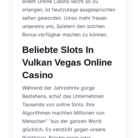
einem Online Casino leicht so zu
erlangen, ist heutzutage ausgesprochen
selten geworden. Umso mehr freuen
unsereins uns, Spielern den solchen
Bonus verfügbar machen zu können.
Beliebte Slots In
Vulkan Vegas Online
Casino
Während der Jahrzehnte gorge
Bestehens, schuf das Unternehmen
Tausende von online Slots. Ihre
Algorithmen machten Millionen von
Menschen” “aus der ganzen World
glücklich. Es verstößt gegen unsere
Richtlinien, Belohnungen oder