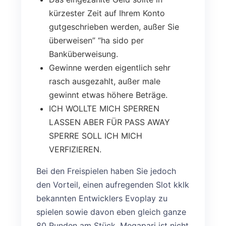
kürzester Zeit auf Ihrem Konto
gutgeschrieben werden, außer Sie
überweisen” “ha sido per
Banküberweisung.
Gewinne werden eigentlich sehr
rasch ausgezahlt, außer male
gewinnt etwas höhere Beträge.
ICH WOLLTE MICH SPERREN
LASSEN ABER FÜR PASS AWAY
SPERRE SOLL ICH MICH
VERFIZIEREN.
Bei den Freispielen haben Sie jedoch
den Vorteil, einen aufregenden Slot kklk
bekannten Entwicklers Evoplay zu
spielen sowie davon eben gleich ganze
80 Runden am Stück. Megapari ist nicht