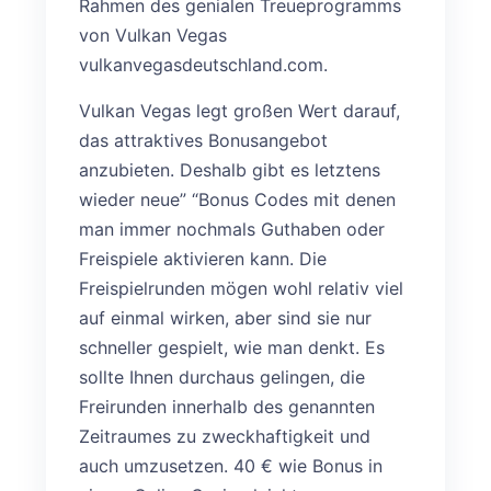
Rahmen des genialen Treueprogramms
von Vulkan Vegas
vulkanvegasdeutschland.com
.
Vulkan Vegas legt großen Wert darauf,
das attraktives Bonusangebot
anzubieten. Deshalb gibt es letztens
wieder neue” “Bonus Codes mit denen
man immer nochmals Guthaben oder
Freispiele aktivieren kann. Die
Freispielrunden mögen wohl relativ viel
auf einmal wirken, aber sind sie nur
schneller gespielt, wie man denkt. Es
sollte Ihnen durchaus gelingen, die
Freirunden innerhalb des genannten
Zeitraumes zu zweckhaftigkeit und
auch umzusetzen. 40 € wie Bonus in