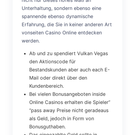
nicht nur dieses hohes Maß an
Unterhaltung, sondern ebenso eine
spannende ebenso dynamische
Erfahrung, die Sie in keiner anderen Art
vonseiten Casino Online entdecken
werden.
Ab und zu spendiert Vulkan Vegas
den Aktionscode für
Bestandskunden aber auch each E-
Mail oder direkt über den
Kundenbereich.
Bei vielen Bonusangeboten inside
Online Casinos erhalten die Spieler”
“pass away Preise nicht geradeaus
als Geld, jedoch in Form von
Bonusguthaben.
Das eingezahlte Geld sollte in