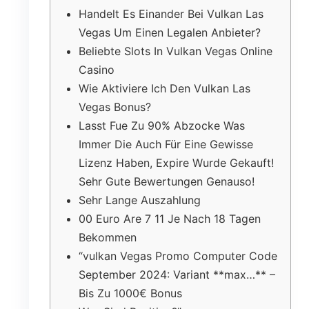
Handelt Es Einander Bei Vulkan Las
Vegas Um Einen Legalen Anbieter?
Beliebte Slots In Vulkan Vegas Online
Casino
Wie Aktiviere Ich Den Vulkan Las
Vegas Bonus?
Lasst Fue Zu 90% Abzocke Was
Immer Die Auch Für Eine Gewisse
Lizenz Haben, Expire Wurde Gekauft!
Sehr Gute Bewertungen Genauso!
Sehr Lange Auszahlung
00 Euro Are 7 11 Je Nach 18 Tagen
Bekommen
“vulkan Vegas Promo Computer Code
September 2024: Variant **max…** –
Bis Zu 1000€ Bonus