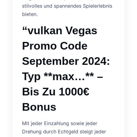
stilvolles und spannendes Spielerlebnis
bieten.
“vulkan Vegas
Promo Code
September 2024:
Typ **max…** –
Bis Zu 1000€
Bonus
Mit jeder Einzahlung sowie jeder
Drehung durch Echtgeld steigt jeder