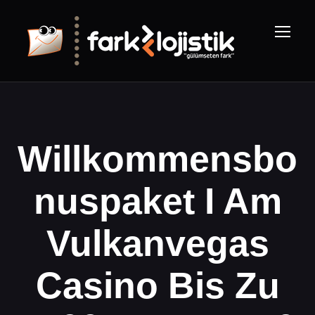
Willkommensbo
Nuspaket I Am
Vulkanvegas
Casino Bis Zu