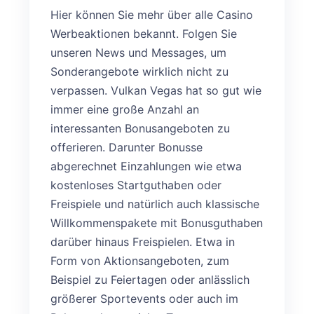
Hier können Sie mehr über alle Casino
Werbeaktionen bekannt. Folgen Sie
unseren News und Messages, um
Sonderangebote wirklich nicht zu
verpassen. Vulkan Vegas hat so gut wie
immer eine große Anzahl an
interessanten Bonusangeboten zu
offerieren. Darunter Bonusse
abgerechnet Einzahlungen wie etwa
kostenloses Startguthaben oder
Freispiele und natürlich auch klassische
Willkommenspakete mit Bonusguthaben
darüber hinaus Freispielen. Etwa in
Form von Aktionsangeboten, zum
Beispiel zu Feiertagen oder anlässlich
größerer Sportevents oder auch im