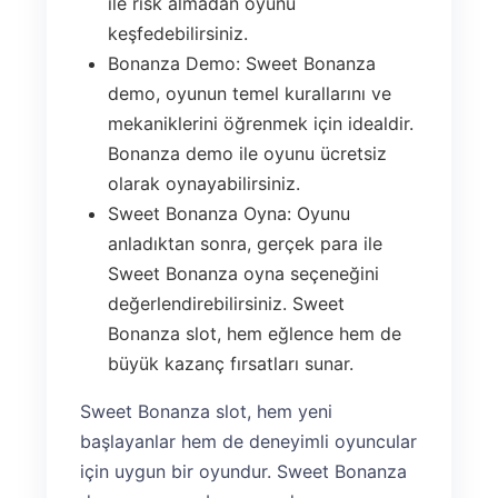
ile risk almadan oyunu
keşfedebilirsiniz.
Bonanza Demo: Sweet Bonanza
demo, oyunun temel kurallarını ve
mekaniklerini öğrenmek için idealdir.
Bonanza demo ile oyunu ücretsiz
olarak oynayabilirsiniz.
Sweet Bonanza Oyna: Oyunu
anladıktan sonra, gerçek para ile
Sweet Bonanza oyna seçeneğini
değerlendirebilirsiniz. Sweet
Bonanza slot, hem eğlence hem de
büyük kazanç fırsatları sunar.
Sweet Bonanza slot, hem yeni
başlayanlar hem de deneyimli oyuncular
için uygun bir oyundur. Sweet Bonanza