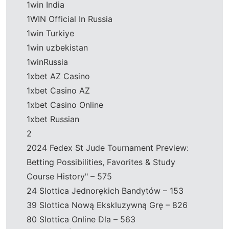
1win India
1WIN Official In Russia
1win Turkiye
1win uzbekistan
1winRussia
1xbet AZ Casino
1xbet Casino AZ
1xbet Casino Online
1xbet Russian
2
2024 Fedex St Jude Tournament Preview:
Betting Possibilities, Favorites & Study
Course History" – 575
24 Slottica Jednorękich Bandytów – 153
39 Slottica Nową Ekskluzywną Grę – 826
80 Slottica Online Dla – 563