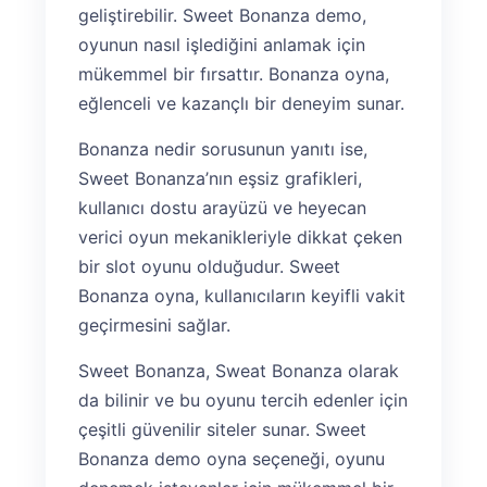
geliştirebilir. Sweet Bonanza demo,
oyunun nasıl işlediğini anlamak için
mükemmel bir fırsattır. Bonanza oyna,
eğlenceli ve kazançlı bir deneyim sunar.
Bonanza nedir sorusunun yanıtı ise,
Sweet Bonanza’nın eşsiz grafikleri,
kullanıcı dostu arayüzü ve heyecan
verici oyun mekanikleriyle dikkat çeken
bir slot oyunu olduğudur. Sweet
Bonanza oyna, kullanıcıların keyifli vakit
geçirmesini sağlar.
Sweet Bonanza, Sweat Bonanza olarak
da bilinir ve bu oyunu tercih edenler için
çeşitli güvenilir siteler sunar. Sweet
Bonanza demo oyna seçeneği, oyunu