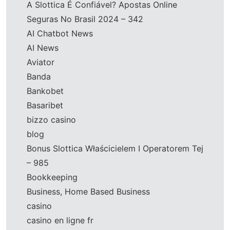
A Slottica É Confiável? Apostas Online
Seguras No Brasil 2024 – 342
AI Chatbot News
AI News
Aviator
Banda
Bankobet
Basaribet
bizzo casino
blog
Bonus Slottica Właścicielem I Operatorem Tej
– 985
Bookkeeping
Business, Home Based Business
casino
casino en ligne fr