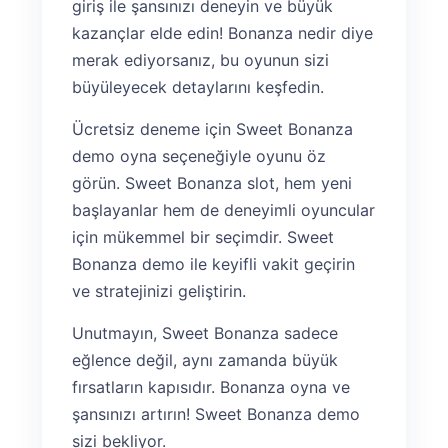
giriş ile şansınızı deneyin ve büyük
kazançlar elde edin! Bonanza nedir diye
merak ediyorsanız, bu oyunun sizi
büyüleyecek detaylarını keşfedin.
Ücretsiz deneme için Sweet Bonanza
demo oyna seçeneğiyle oyunu öz
görün. Sweet Bonanza slot, hem yeni
başlayanlar hem de deneyimli oyuncular
için mükemmel bir seçimdir. Sweet
Bonanza demo ile keyifli vakit geçirin
ve stratejinizi geliştirin.
Unutmayın, Sweet Bonanza sadece
eğlence değil, aynı zamanda büyük
fırsatların kapısıdır. Bonanza oyna ve
şansınızı artırın! Sweet Bonanza demo
sizi bekliyor.