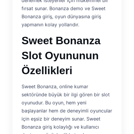
denemek isteyenler için mükemmel bir
fırsat sunar. Bonanza demo ve Sweet
Bonanza giriş, oyun dünyasına giriş
yapmanın kolay yollarıdır.
Sweet Bonanza
Slot Oyununun
Özellikleri
Sweet Bonanza, online kumar
sektöründe büyük bir ilgi gören bir slot
oyunudur. Bu oyun, hem yeni
başlayanlar hem de deneyimli oyuncular
için eşsiz bir deneyim sunar. Sweet
Bonanza giriş kolaylığı ve kullanıcı