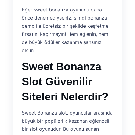
Eğer sweet bonanza oyununu daha
önce denemediyseniz, şimdi bonanza
demo ile ücretsiz bir şekilde keşfetme
fırsatını kaçırmayın! Hem eğlenin, hem
de büyük ödüller kazanma şansınız
olsun.
Sweet Bonanza
Slot Güvenilir
Siteleri Nelerdir?
Sweet Bonanza slot, oyuncular arasında
büyük bir popülerlik kazanan eğlenceli
bir slot oyunudur. Bu oyunu sunan