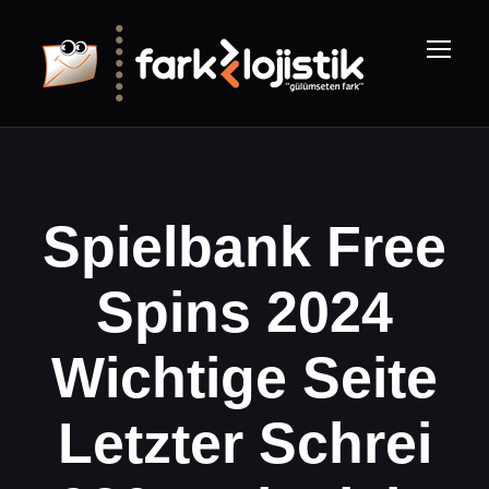
Spielbank Free
Spins 2024
Wichtige Seite
Letzter Schrei