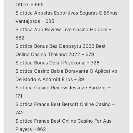
Offers – 965
Slottica Apostas Esportivas Seguras E Bônus
Vantajosos – 635
Slottica App Review Live Casino Holdem –
582
Slottica Bonus Bez Depozytu 2022 Best
Online Casino Thailand 2022 – 679
Slottica Bonus Dziś I Przekonaj – 726
Slottica Casino Baixe Doravante O Aplicativo
De Modo A Android E Ios – 39
Slottica Casino Review Jeszcze Bardziej –
171
Slottica France Best Betsoft Online Casino –
742
Slottica France Best Online Casino For Aus
Players – 962