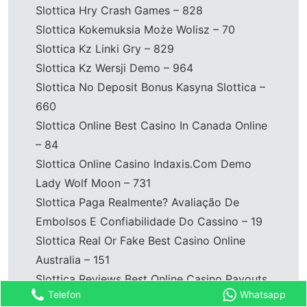
Slottica Hry Crash Games – 828
Slottica Kokemuksia Może Wolisz – 70
Slottica Kz Linki Gry – 829
Slottica Kz Wersji Demo – 964
Slottica No Deposit Bonus Kasyna Slottica –
660
Slottica Online Best Casino In Canada Online
– 84
Slottica Online Casino Indaxis.Com Demo
Lady Wolf Moon – 731
Slottica Paga Realmente? Avaliação De
Embolsos E Confiabilidade Do Cassino – 19
Slottica Real Or Fake Best Casino Online
Australia – 151
Slottica Reviews Best Online Casino Payouts
Telefon
Whatsapp
– 864