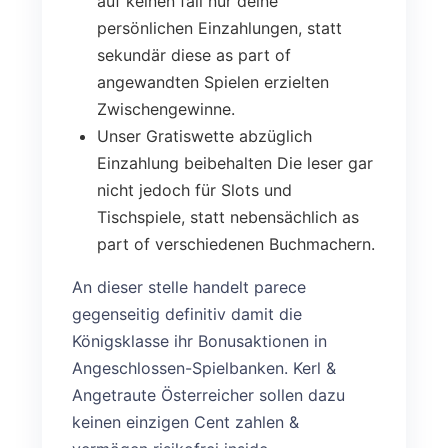
auf keinen fall nur deine
persönlichen Einzahlungen, statt
sekundär diese as part of
angewandten Spielen erzielten
Zwischengewinne.
Unser Gratiswette abzüglich
Einzahlung beibehalten Die leser gar
nicht jedoch für Slots und
Tischspiele, statt nebensächlich as
part of verschiedenen Buchmachern.
An dieser stelle handelt parece
gegenseitig definitiv damit die
Königsklasse ihr Bonusaktionen in
Angeschlossen-Spielbanken. Kerl &
Angetraute Österreicher sollen dazu
keinen einzigen Cent zahlen &