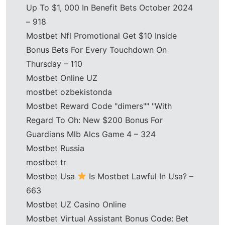
Up To $1, 000 In Benefit Bets October 2024
– 918
Mostbet Nfl Promotional Get $10 Inside
Bonus Bets For Every Touchdown On
Thursday – 110
Mostbet Online UZ
mostbet ozbekistonda
Mostbet Reward Code "dimers"" "With
Regard To Oh: New $200 Bonus For
Guardians Mlb Alcs Game 4 – 324
Mostbet Russia
mostbet tr
Mostbet Usa
Is Mostbet Lawful In Usa? –
663
Mostbet UZ Casino Online
Mostbet Virtual Assistant Bonus Code: Bet