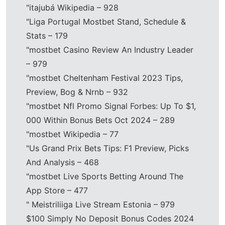
"itajubá Wikipedia – 928
"Liga Portugal Mostbet Stand, Schedule &
Stats – 179
"mostbet Casino Review An Industry Leader
– 979
"mostbet Cheltenham Festival 2023 Tips,
Preview, Bog & Nrnb – 932
"mostbet Nfl Promo Signal Forbes: Up To $1,
000 Within Bonus Bets Oct 2024 – 289
"mostbet Wikipedia – 77
"Us Grand Prix Bets Tips: F1 Preview, Picks
And Analysis – 468
"‎mostbet Live Sports Betting Around The
App Store – 477
"️ Meistriliiga Live Stream Estonia – 979
$100 Simply No Deposit Bonus Codes 2024