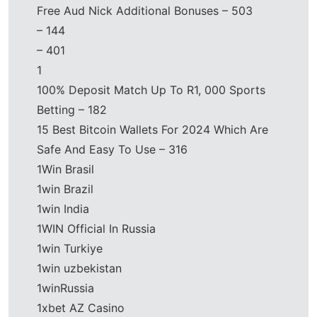
Free Aud Nick Additional Bonuses – 503
– 144
– 401
1
100% Deposit Match Up To R1, 000 Sports
Betting – 182
15 Best Bitcoin Wallets For 2024 Which Are
Safe And Easy To Use – 316
1Win Brasil
1win Brazil
1win India
1WIN Official In Russia
1win Turkiye
1win uzbekistan
1winRussia
1xbet AZ Casino