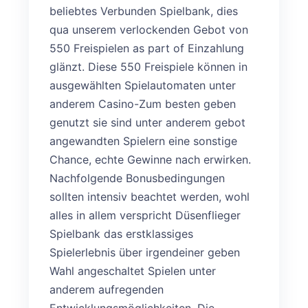
beliebtes Verbunden Spielbank, dies
qua unserem verlockenden Gebot von
550 Freispielen as part of Einzahlung
glänzt. Diese 550 Freispiele können in
ausgewählten Spielautomaten unter
anderem Casino-Zum besten geben
genutzt sie sind unter anderem gebot
angewandten Spielern eine sonstige
Chance, echte Gewinne nach erwirken.
Nachfolgende Bonusbedingungen
sollten intensiv beachtet werden, wohl
alles in allem verspricht Düsenflieger
Spielbank das erstklassiges
Spielerlebnis über irgendeiner geben
Wahl angeschaltet Spielen unter
anderem aufregenden