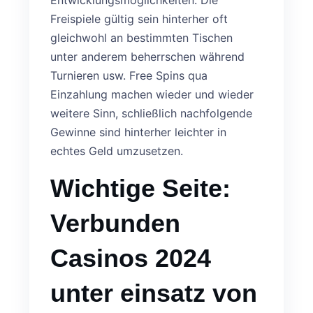
Entwicklungsmöglichkeiten. Die
Freispiele gültig sein hinterher oft
gleichwohl an bestimmten Tischen
unter anderem beherrschen während
Turnieren usw. Free Spins qua
Einzahlung machen wieder und wieder
weitere Sinn, schließlich nachfolgende
Gewinne sind hinterher leichter in
echtes Geld umzusetzen.
Wichtige Seite:
Verbunden
Casinos 2024
unter einsatz von