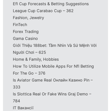
Efl Cup Forecasts & Betting Suggestions
League Cup Carabao Cup – 362
Fashion, Jewelry
FinTech
Forex Trading
Gama Casino
Giới Thiệu 188bet: Tầm Nhìn Và Sứ Mệnh Với
Người Chơi – 625
Home & Family, Hobbies
How To Utilize Mobile Apps For Nfl Betting
For The Go – 376
Is Aviator Game Real Онлайн Казино Pin –
333
Is Slottica Real Or Fake Wins Graj Demo –
784
IT Вакансії