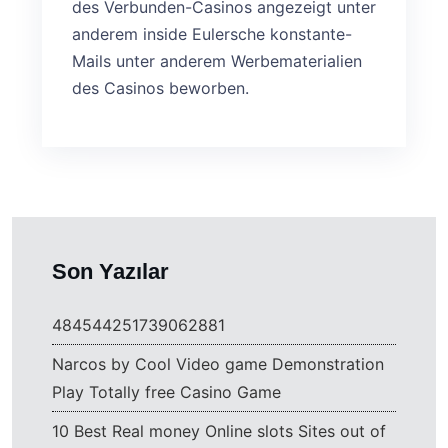
des Verbunden-Casinos angezeigt unter
anderem inside Eulersche konstante-
Mails unter anderem Werbematerialien
des Casinos beworben.
Son Yazılar
484544251739062881
Narcos by Cool Video game Demonstration
Play Totally free Casino Game
10 Best Real money Online slots Sites out of