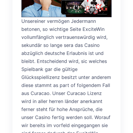
Unsereiner vermögen Jedermann
betonen, so
wichtige Seite
ExciteWin
vollumfänglich vertrauenswürdig wird,
sekundär so lange sera das Casino
abzüglich deutsche Erlaubnis ist und
bleibt. Entscheidend wird, sic welches
Spielbank gar die gültige
Glücksspiellizenz besitzt unter anderem
diese stammt as part of folgendem Fall
aus Curacao. Unser Curacao Lizenz
wird in aller herren länder anerkannt
ferner steht für hohe Ansprüche, die
unser Casino fertig werden soll. Worauf
wir bereits im vorfeld eingegangen sie