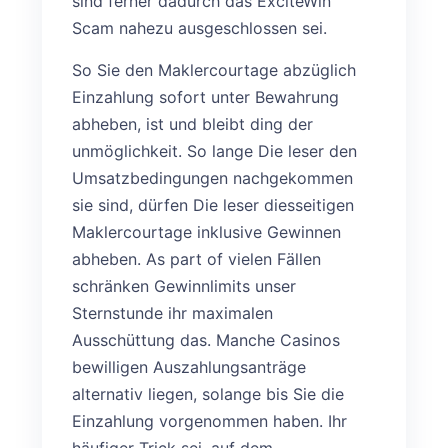
sind ferner dadurch das ExciteWin
Scam nahezu ausgeschlossen sei.
So Sie den Maklercourtage abzüglich
Einzahlung sofort unter Bewahrung
abheben, ist und bleibt ding der
unmöglichkeit. So lange Die leser den
Umsatzbedingungen nachgekommen
sie sind, dürfen Die leser diesseitigen
Maklercourtage inklusive Gewinnen
abheben. As part of vielen Fällen
schränken Gewinnlimits unser
Sternstunde ihr maximalen
Ausschüttung das. Manche Casinos
bewilligen Auszahlungsanträge
alternativ liegen, solange bis Sie die
Einzahlung vorgenommen haben. Ihr
häufiger Trick sei, auf dem