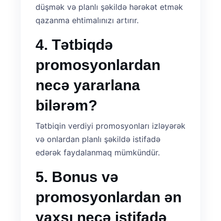
düşmək və planlı şəkildə hərəkət etmək
qazanma ehtimalınızı artırır.
4. Tətbiqdə
promosyonlardan
necə yararlana
bilərəm?
Tətbiqin verdiyi promosyonları izləyərək
və onlardan planlı şəkildə istifadə
edərək faydalanmaq mümkündür.
5. Bonus və
promosyonlardan ən
yaxşı necə istifadə