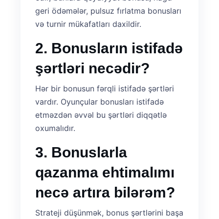
geri ödəmələr, pulsuz fırlatma bonusları
və turnir mükafatları daxildir.
2. Bonusların istifadə
şərtləri necədir?
Hər bir bonusun fərqli istifadə şərtləri
vardır. Oyunçular bonusları istifadə
etməzdən əvvəl bu şərtləri diqqətlə
oxumalıdır.
3. Bonuslarla
qazanma ehtimalımı
necə artıra bilərəm?
Strateji düşünmək, bonus şərtlərini başa