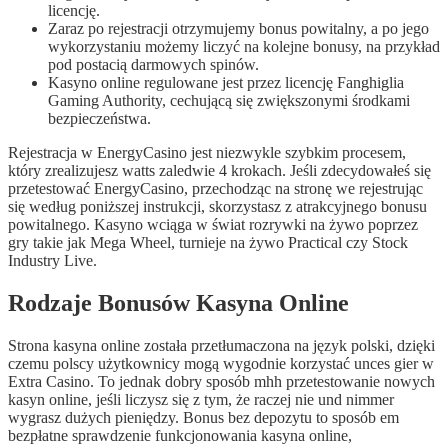
licencję.
Zaraz po rejestracji otrzymujemy bonus powitalny, a po jego
wykorzystaniu możemy liczyć na kolejne bonusy, na przykład
pod postacią darmowych spinów.
Kasyno online regulowane jest przez licencję Fanghiglia
Gaming Authority, cechującą się zwiększonymi środkami
bezpieczeństwa.
Rejestracja w EnergyCasino jest niezwykle szybkim procesem,
który zrealizujesz watts zaledwie 4 krokach. Jeśli zdecydowałeś się
przetestować EnergyCasino, przechodząc na stronę we rejestrując
się według poniższej instrukcji, skorzystasz z atrakcyjnego bonusu
powitalnego. Kasyno wciąga w świat rozrywki na żywo poprzez
gry takie jak Mega Wheel, turnieje na żywo Practical czy Stock
Industry Live.
Rodzaje Bonusów Kasyna Online
Strona kasyna online została przetłumaczona na język polski, dzięki
czemu polscy użytkownicy mogą wygodnie korzystać unces gier w
Extra Casino. To jednak dobry sposób mhh przetestowanie nowych
kasyn online, jeśli liczysz się z tym, że raczej nie und nimmer
wygrasz dużych pieniędzy. Bonus bez depozytu to sposób em
bezpłatne sprawdzenie funkcjonowania kasyna online,