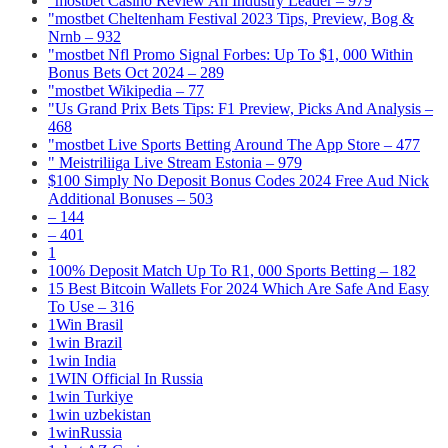
"mostbet Casino Review An Industry Leader – 979
"mostbet Cheltenham Festival 2023 Tips, Preview, Bog &
Nrnb – 932
"mostbet Nfl Promo Signal Forbes: Up To $1, 000 Within
Bonus Bets Oct 2024 – 289
"mostbet Wikipedia – 77
"Us Grand Prix Bets Tips: F1 Preview, Picks And Analysis –
468
"‎mostbet Live Sports Betting Around The App Store – 477
"️ Meistriliiga Live Stream Estonia – 979
$100 Simply No Deposit Bonus Codes 2024 Free Aud Nick
Additional Bonuses – 503
– 144
– 401
1
100% Deposit Match Up To R1, 000 Sports Betting – 182
15 Best Bitcoin Wallets For 2024 Which Are Safe And Easy
To Use – 316
1Win Brasil
1win Brazil
1win India
1WIN Official In Russia
1win Turkiye
1win uzbekistan
1winRussia