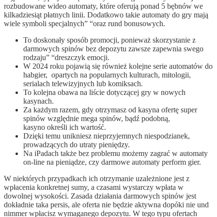
rozbudowane wideo automaty, które oferują ponad 5 bębnów we
kilkadziesiąt płatnych linii. Dodatkowo takie automaty do gry mają
wiele symboli specjalnych” “oraz rund bonusowych.
To doskonały sposób promocji, ponieważ skorzystanie z
darmowych spinów bez depozytu zawsze zapewnia swego
rodzaju” “dreszczyk emocji.
W 2024 roku pojawią się również kolejne serie automatów do
habgier, opartych na popularnych kulturach, mitologii,
serialach telewizyjnych lub komiksach.
To kolejna obawa na liście dotyczącej gry w nowych
kasynach.
Za każdym razem, gdy otrzymasz od kasyna ofertę super
spinów względnie mega spinów, bądź podobną,
kasyno określi ich wartość.
Dzięki temu unikniesz nieprzyjemnych niespodzianek,
prowadzących do utraty pieniędzy.
Na iPadach także bez problemu możemy zagrać w automaty
on-line na pieniądze, czy darmowe automaty perform gier.
W niektórych przypadkach ich otrzymanie uzależnione jest z
wpłacenia konkretnej sumy, a czasami wystarczy wpłata w
dowolnej wysokości. Zasada działania darmowych spinów jest
dokładnie taka persis, ale oferta nie będzie aktywna dopóki nie und
nimmer wpłacisz wymaganego depozytu. W tego typu ofertach