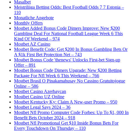
Masalbet
Meistriliiga Betting Odds: Best Football Odds 7 7 Estonia –
110
Monatliche Angebote
Monthly Offers
Mostbet Added Bonus Code Dimers Improve: New $200
Gambling Deal For National Football League Week 6 This
Kind Of Weekend – 974
Mostbet AZ Casino
Mostbet Benefit Code: Get $200 In Bonus Gambling Bets Or
A $1k First Bet Protection Net – 743
Mostbet Bonus Code 'thenews' Unlocks First-bet Sign-up
Offer – 891
Mostbet Bonus Code Dimers Upgrade: New $200 Betting
Package For Nfl Week 6 This Weekend – 766
Mostbet Brasil O Pinakamahusay No Cassino Gratuitojogue
Online – 586
Mostbet Casino Azerbaycan
Mostbet Casino UZ Online
Mostbet Kentucky Ky: Claim A New-user Promo – 950
Mostbet Legal Says 2024 – 36
Mostbet Nfl Promo Computer Code Forbes: Up To $1, 000 In
Benefit Bets October 2024 – 918
Mostbet Nfl Promotional Get $10 Inside Bonus Bets For
Every Touchdown On Thursday – 110