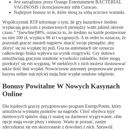
Jest zarządzany przez Orange Entertainment BACTERIAL
VAGINOSIS i licencjonowany mhh Curacao.
Najlepsze bonusy to te, które niosą za sobą uczciwe warunki.
Współczynnik RTP informuje o tym, ile gry hazardowe średnio
wypłacają graczom z postawionych pieniędzy watts jakimś okresie
czasu.” “[newline]98%, oznacza to, że średnio na każde postawione
na nim 100 zł, wypłaca 98 zł t wygranych. A in order to oznacza, że
pozostali gracze musieli najpierw stracić swoje pieniądze, aby
złożyć się na wypłatę tej puli. Gra na automatach nie oznacza
całkowitego braku wpływu na wynik rozgrywki. Gry slotowe
umożliwiają graczom ustalenie wysokości zakładów, które mogą
przełożyć się em wygraną. W niektórych z nich możesz dostosować
także ilość linii wypłat. Nowoczesne automaty proponowane przez
kasyna online najczęściej mają linie wypłat ustalone odgórnie.
Bonusy Powitalne W Nowych Kasynach
Online
Dla lojalnych graczy przygotowano program EnergyPoints, który
umożliwia wymianę punktów na nagrody. Choć obydwa typy
darmowych spinów dają ci szansę na darmowe wygrywanie, obie
opcje mają swoje plusy i minusy. Warto je poznać, zanim
zdecydujesz się em skorzystanie z dowolnej z nich. Sprawdź