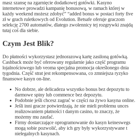
masz szansę na zgarnięcie dodatkowej gotówki. Kasyno
internetowe prowadzi kampanię bonusową, w ramach której w
każdy weekend możesz zdobyć” “added bonus w postaci forty five
zł w grach ruletkowych od Evolution. Betsafe oferuje graczom
selekcję 2700 automatów, dlatego zwolennicy tej rozgrywki znajdą
tutaj coś dla siebie.
Czym Jest Blik?
Do płatności wykorzystasz jednorazową kartę zasiloną gotówką.
Cashback może być oferowany regularnie jako część programu
lojalnościowego lub veoma specjalna promocja określonego dnia
tygodnia. Część strat jest rekompensowana, co zmniejsza ryzyko
finansowe kasyn on-line.
No dobrze, ale delicadeza wszystko bonus bez depozytu to
darmowe spiny lub commence bez depozytu.
Podobnie jeśli chcesz zagrać w części na żywo kasyna online.
Jeśli inni gracze potwierdzają, że nie mieli problemu unces
realizowaniem płatności t danym casino, to znaczy, że
możemy mu zaufać.
Firmy dostarczające oprogramowanie do kasyn keineswegs
mogą sobie pozwolić, aby ich gry były wykorzystywane t
nielegalnych kasynach.