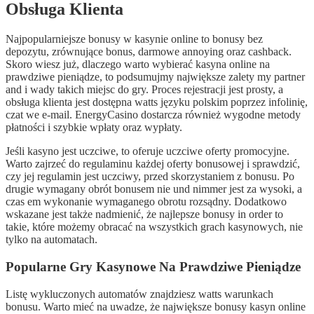
Obsługa Klienta
Najpopularniejsze bonusy w kasynie online to bonusy bez
depozytu, zrównujące bonus, darmowe annoying oraz cashback.
Skoro wiesz już, dlaczego warto wybierać kasyna online na
prawdziwe pieniądze, to podsumujmy największe zalety my partner
and i wady takich miejsc do gry. Proces rejestracji jest prosty, a
obsługa klienta jest dostępna watts języku polskim poprzez infolinię,
czat we e-mail. EnergyCasino dostarcza również wygodne metody
płatności i szybkie wpłaty oraz wypłaty.
Jeśli kasyno jest uczciwe, to oferuje uczciwe oferty promocyjne.
Warto zajrzeć do regulaminu każdej oferty bonusowej i sprawdzić,
czy jej regulamin jest uczciwy, przed skorzystaniem z bonusu. Po
drugie wymagany obrót bonusem nie und nimmer jest za wysoki, a
czas em wykonanie wymaganego obrotu rozsądny. Dodatkowo
wskazane jest także nadmienić, że najlepsze bonusy in order to
takie, które możemy obracać na wszystkich grach kasynowych, nie
tylko na automatach.
Popularne Gry Kasynowe Na Prawdziwe Pieniądze
Listę wykluczonych automatów znajdziesz watts warunkach
bonusu. Warto mieć na uwadze, że największe bonusy kasyn online