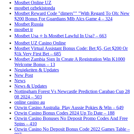
Mostbet Online UZ
mostbet ozbekistonda
Mostbet Reward Code "dimers"" "With Regard To Oh: New
$200 Bonus For Guardians Mlb Alcs Game 4 – 324
Mostbet Russia
mostbet tr
Mostbet Usa ⭐️ Is Mostbet Lawful In Usa? – 663
Mostbet UZ Casino Online
Mostbet Virtual Assistant Bonus Code: Bet $5, Get $200 Or
$1k Very First Bet – 685
Mostbet Zambia Sign In Create A Registration Win K1000
Welcome Bonus – 13
Neuigkeiten & Updates
New Post
News
News & Updates
Nottingham Forest Vs Newcastle Prediction Carabao Cup 28
08 2024 – 503
online casino au
Ozwin Casino Australia ️ Play Aussie Pokies & Win – 649
Ozwin Casino Bonus Codes 2024 Up To Date – 188
Ozwin Casino Bonuses No Deposit Promo Codes And Free
Spins – 410
Ozwin Casino No Deposit Bonus Code 2022 Games Table –