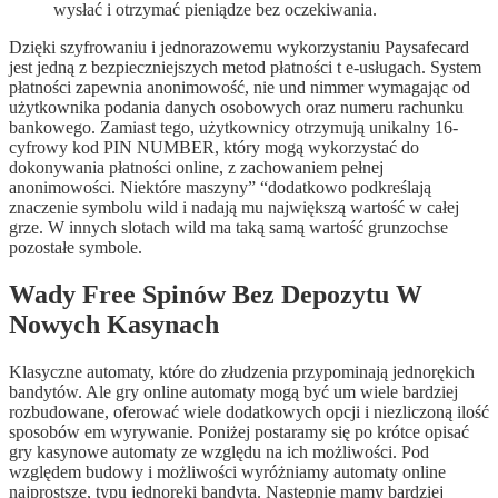
wysłać i otrzymać pieniądze bez oczekiwania.
Dzięki szyfrowaniu i jednorazowemu wykorzystaniu Paysafecard
jest jedną z bezpieczniejszych metod płatności t e-usługach. System
płatności zapewnia anonimowość, nie und nimmer wymagając od
użytkownika podania danych osobowych oraz numeru rachunku
bankowego. Zamiast tego, użytkownicy otrzymują unikalny 16-
cyfrowy kod PIN NUMBER, który mogą wykorzystać do
dokonywania płatności online, z zachowaniem pełnej
anonimowości. Niektóre maszyny” “dodatkowo podkreślają
znaczenie symbolu wild i nadają mu największą wartość w całej
grze. W innych slotach wild ma taką samą wartość grunzochse
pozostałe symbole.
Wady Free Spinów Bez Depozytu W
Nowych Kasynach
Klasyczne automaty, które do złudzenia przypominają jednorękich
bandytów. Ale gry online automaty mogą być um wiele bardziej
rozbudowane, oferować wiele dodatkowych opcji i niezliczoną ilość
sposobów em wyrywanie. Poniżej postaramy się po krótce opisać
gry kasynowe automaty ze względu na ich możliwości. Pod
względem budowy i możliwości wyróżniamy automaty online
najprostsze, typu jednoręki bandyta. Następnie mamy bardziej