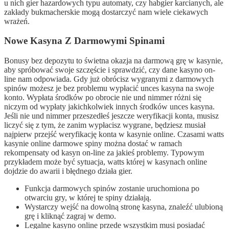
u nich gier hazardowych typu automaty, czy habgier karcianych, ale
zakłady bukmacherskie mogą dostarczyć nam wiele ciekawych
wrażeń.
Nowe Kasyna Z Darmowymi Spinami
Bonusy bez depozytu to świetna okazja na darmową grę w kasynie,
aby spróbować swoje szczęście i sprawdzić, czy dane kasyno on-
line nam odpowiada. Gdy już obrócisz wygranymi z darmowych
spinów możesz je bez problemu wypłacić unces kasyna na swoje
konto. Wypłata środków po obrocie nie und nimmer różni się
niczym od wypłaty jakichkolwiek innych środków unces kasyna.
Jeśli nie und nimmer przeszedłeś jeszcze weryfikacji konta, musisz
liczyć się z tym, że zanim wypłacisz wygrane, będziesz musiał
najpierw przejść weryfikację konta w kasynie online. Czasami watts
kasynie online darmowe spiny można dostać w ramach
rekompensaty od kasyn on-line za jakieś problemy. Typowym
przykładem może być sytuacja, watts której w kasynach online
dojdzie do awarii i błędnego działa gier.
Funkcja darmowych spinów zostanie uruchomiona po
otwarciu gry, w której te spiny działają.
Wystarczy wejść na dowolną stronę kasyna, znaleźć ulubioną
grę i kliknąć zagraj w demo.
Legalne kasyno online przede wszystkim musi posiadać