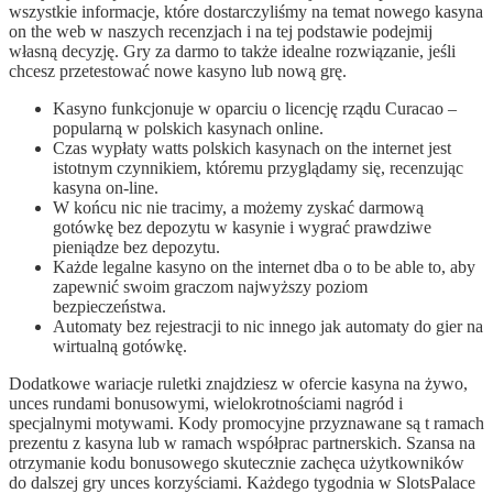
wszystkie informacje, które dostarczyliśmy na temat nowego kasyna
on the web w naszych recenzjach i na tej podstawie podejmij
własną decyzję. Gry za darmo to także idealne rozwiązanie, jeśli
chcesz przetestować nowe kasyno lub nową grę.
Kasyno funkcjonuje w oparciu o licencję rządu Curacao –
popularną w polskich kasynach online.
Czas wypłaty watts polskich kasynach on the internet jest
istotnym czynnikiem, któremu przyglądamy się, recenzując
kasyna on-line.
W końcu nic nie tracimy, a możemy zyskać darmową
gotówkę bez depozytu w kasynie i wygrać prawdziwe
pieniądze bez depozytu.
Każde legalne kasyno on the internet dba o to be able to, aby
zapewnić swoim graczom najwyższy poziom
bezpieczeństwa.
Automaty bez rejestracji to nic innego jak automaty do gier na
wirtualną gotówkę.
Dodatkowe wariacje ruletki znajdziesz w ofercie kasyna na żywo,
unces rundami bonusowymi, wielokrotnościami nagród i
specjalnymi motywami. Kody promocyjne przyznawane są t ramach
prezentu z kasyna lub w ramach współprac partnerskich. Szansa na
otrzymanie kodu bonusowego skutecznie zachęca użytkowników
do dalszej gry unces korzyściami. Każdego tygodnia w SlotsPalace