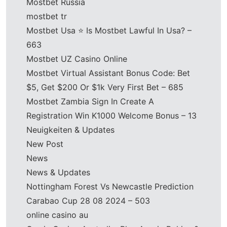
Mostbet Russia
mostbet tr
Mostbet Usa ⭐️ Is Mostbet Lawful In Usa? –
663
Mostbet UZ Casino Online
Mostbet Virtual Assistant Bonus Code: Bet
$5, Get $200 Or $1k Very First Bet – 685
Mostbet Zambia Sign In Create A
Registration Win K1000 Welcome Bonus – 13
Neuigkeiten & Updates
New Post
News
News & Updates
Nottingham Forest Vs Newcastle Prediction
Carabao Cup 28 08 2024 – 503
online casino au