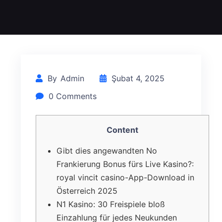
By
Admin
Şubat 4, 2025
0 Comments
Content
Gibt dies angewandten No
Frankierung Bonus fürs Live Kasino?:
royal vincit casino-App-Download in
Österreich 2025
N1 Kasino: 30 Freispiele bloß
Einzahlung für jedes Neukunden