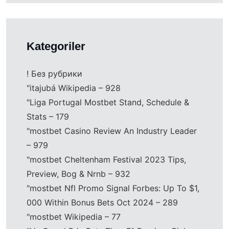
Kategoriler
! Без рубрики
"itajubá Wikipedia – 928
"Liga Portugal Mostbet Stand, Schedule &
Stats – 179
"mostbet Casino Review An Industry Leader
– 979
"mostbet Cheltenham Festival 2023 Tips,
Preview, Bog & Nrnb – 932
"mostbet Nfl Promo Signal Forbes: Up To $1,
000 Within Bonus Bets Oct 2024 – 289
"mostbet Wikipedia – 77