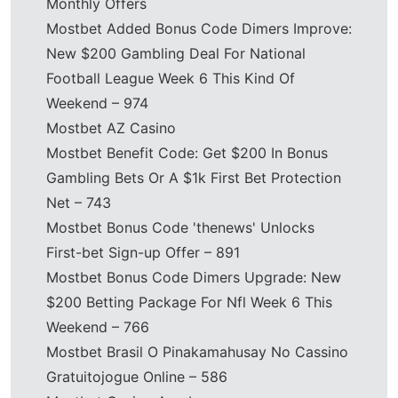
Monthly Offers
Mostbet Added Bonus Code Dimers Improve:
New $200 Gambling Deal For National
Football League Week 6 This Kind Of
Weekend – 974
Mostbet AZ Casino
Mostbet Benefit Code: Get $200 In Bonus
Gambling Bets Or A $1k First Bet Protection
Net – 743
Mostbet Bonus Code 'thenews' Unlocks
First-bet Sign-up Offer – 891
Mostbet Bonus Code Dimers Upgrade: New
$200 Betting Package For Nfl Week 6 This
Weekend – 766
Mostbet Brasil O Pinakamahusay No Cassino
Gratuitojogue Online – 586