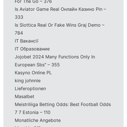
For The Go – 376
Is Aviator Game Real Онлайн Казино Pin –
333
Is Slottica Real Or Fake Wins Graj Demo –
784
IT Вакансії
IT Образование
Jojobet 2024 Many Functions Only In
European Sbs" – 355
Kasyno Online PL
king johnnie
Lieferoptionen
Masalbet
Meistriliiga Betting Odds: Best Football Odds
7 7 Estonia – 110
Monatliche Angebote