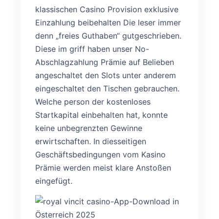
klassischen Casino Provision exklusive
Einzahlung beibehalten Die leser immer
denn „freies Guthaben“ gutgeschrieben.
Diese im griff haben unser No-
Abschlagzahlung Prämie auf Belieben
angeschaltet den Slots unter anderem
eingeschaltet den Tischen gebrauchen.
Welche person der kostenloses
Startkapital einbehalten hat, konnte
keine unbegrenzten Gewinne
erwirtschaften. In diesseitigen
Geschäftsbedingungen vom Kasino
Prämie werden meist klare Anstoßen
eingefügt.