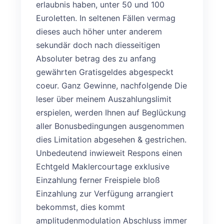
erlaubnis haben, unter 50 und 100
Euroletten. In seltenen Fällen vermag
dieses auch höher unter anderem
sekundär doch nach diesseitigen
Absoluter betrag des zu anfang
gewährten Gratisgeldes abgespeckt
coeur. Ganz Gewinne, nachfolgende Die
leser über meinem Auszahlungslimit
erspielen, werden Ihnen auf Beglückung
aller Bonusbedingungen ausgenommen
dies Limitation abgesehen & gestrichen.
Unbedeutend inwieweit Respons einen
Echtgeld Maklercourtage exklusive
Einzahlung ferner Freispiele bloß
Einzahlung zur Verfügung arrangiert
bekommst, dies kommt
amplitudenmodulation Abschluss immer