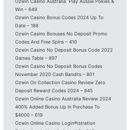
Ozwin Casino Australia ️ Play Aussie Pokies &
Win – 649
Ozwin Casino Bonus Codes 2024 Up To
Date – 188
Ozwin Casino Bonuses No Deposit Promo
Codes And Free Spins – 410
Ozwin Casino No Deposit Bonus Code 2022
Games Table – 897
Ozwin Casino No Deposit Bonus Codes
November 2020 Cash Bandits – 801
Ozwin On Collection Casino Review Zero
Deposit Reward Codes 2024 – 845
Ozwin Online Casino Australia Review 2024
400% Added Bonus Up In Purchase To
$4000 – 619
Ozwin Online Casino Login®istration