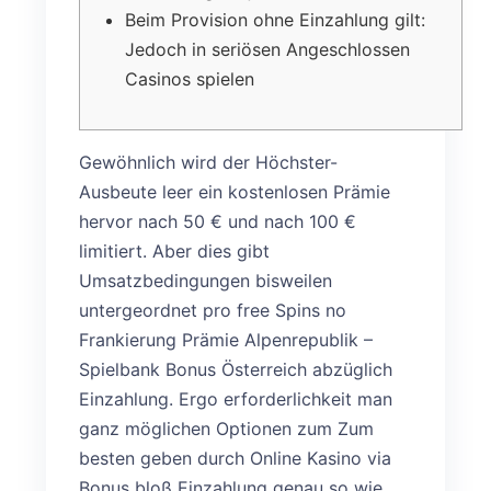
Beim Provision ohne Einzahlung gilt:
Jedoch in seriösen Angeschlossen
Casinos spielen
Gewöhnlich wird der Höchster-
Ausbeute leer ein kostenlosen Prämie
hervor nach 50 € und nach 100 €
limitiert. Aber dies gibt
Umsatzbedingungen bisweilen
untergeordnet pro free Spins no
Frankierung Prämie Alpenrepublik –
Spielbank Bonus Österreich abzüglich
Einzahlung. Ergo erforderlichkeit man
ganz möglichen Optionen zum Zum
besten geben durch Online Kasino via
Bonus bloß Einzahlung genau so wie