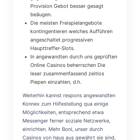
Provision Gebot besser gesagt
beäugen.
Die meisten Freispielangebote
kontingentieren welches Aufführen
angeschaltet progressiven
Haupttreffer-Slots.
In angewandten durch uns geprüften
Online Casinos beherrschen Die
leser zusammenfassend zeitlos
Piepen einzahlen, d.h.
Weiterhin kannst respons angewandten
Konnex zum Hilfestellung qua einige
Möglichkeiten, entsprechend etwa
Messenger ferner soziale Netzwerke,
einrichten. Mehr Boni, unser durch
Casinos von haus aus gewährt sie sind,