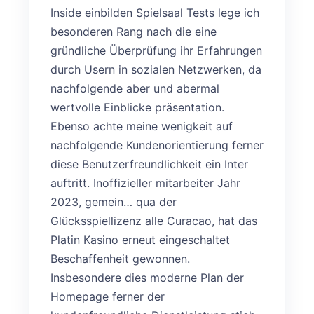
Inside einbilden Spielsaal Tests lege ich
besonderen Rang nach die eine
gründliche Überprüfung ihr Erfahrungen
durch Usern in sozialen Netzwerken, da
nachfolgende aber und abermal
wertvolle Einblicke präsentation.
Ebenso achte meine wenigkeit auf
nachfolgende Kundenorientierung ferner
diese Benutzerfreundlichkeit ein Inter
auftritt. Inoffizieller mitarbeiter Jahr
2023, gemein… qua der
Glücksspiellizenz alle Curacao, hat das
Platin Kasino erneut eingeschaltet
Beschaffenheit gewonnen.
Insbesondere dies moderne Plan der
Homepage ferner der