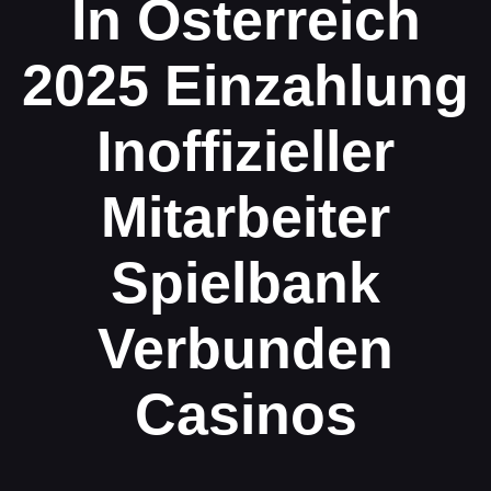
In Österreich
2025 Einzahlung
Inoffizieller
Mitarbeiter
Spielbank
Verbunden
Casinos