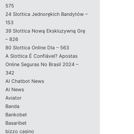
575
24 Slottica Jednorękich Bandytów –
153
39 Slottica Nową Ekskluzywną Grę
– 826
80 Slottica Online Dla – 563
A Slottica É Confiável? Apostas
Online Seguras No Brasil 2024 –
342
AI Chatbot News
AI News
Aviator
Banda
Bankobet
Basaribet
bizzo casino