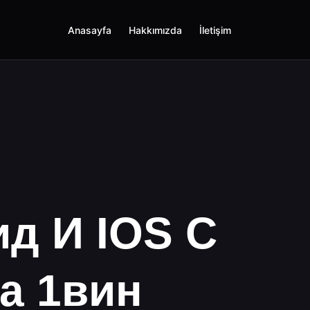
Anasayfa
Hakkımızda
İletişim
ид И IOS C
а 1вин