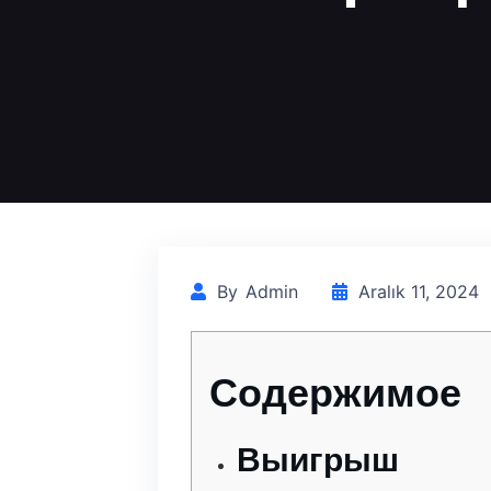
By
Admin
Aralık 11, 2024
Содержимое
Выигрыш