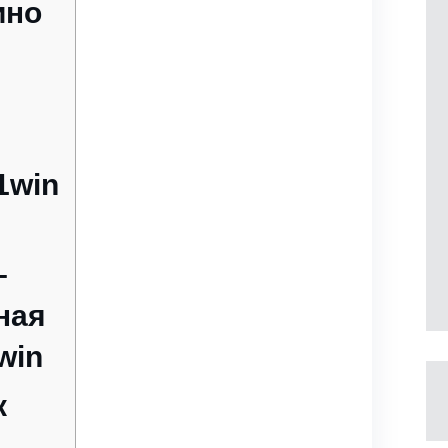
ино
1win
–
ная
win
к