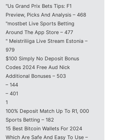
"Us Grand Prix Bets Tips: F1
Preview, Picks And Analysis – 468
"‎mostbet Live Sports Betting
Around The App Store – 477
"️ Meistriliiga Live Stream Estonia –
979
$100 Simply No Deposit Bonus
Codes 2024 Free Aud Nick
Additional Bonuses – 503
– 144
– 401
1
100% Deposit Match Up To R1, 000
Sports Betting – 182
15 Best Bitcoin Wallets For 2024
Which Are Safe And Easy To Use –