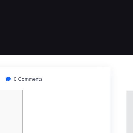
0 Comments