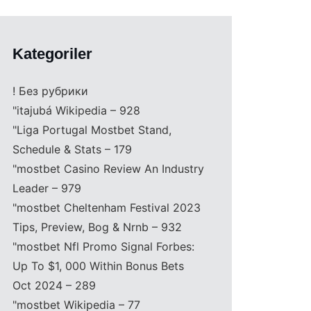
Kategoriler
! Без рубрики
"itajubá Wikipedia – 928
"Liga Portugal Mostbet Stand,
Schedule & Stats – 179
"mostbet Casino Review An Industry
Leader – 979
"mostbet Cheltenham Festival 2023
Tips, Preview, Bog & Nrnb – 932
"mostbet Nfl Promo Signal Forbes:
Up To $1, 000 Within Bonus Bets
Oct 2024 – 289
"mostbet Wikipedia – 77