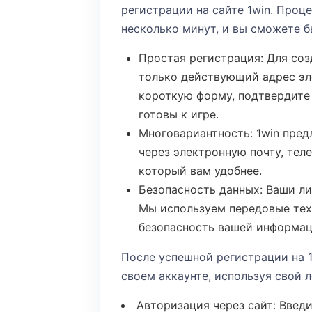
регистрации на сайте 1win. Проц
несколько минут, и вы сможете б
Простая регистрация: Для соз
только действующий адрес эл
короткую форму, подтвердите 
готовы к игре.
Многовариантность: 1win пред
через электронную почту, тел
который вам удобнее.
Безопасность данных: Ваши л
Мы используем передовые тех
безопасность вашей информац
После успешной регистрации на 1
своем аккаунте, используя свой л
Авторизация через сайт: Введи