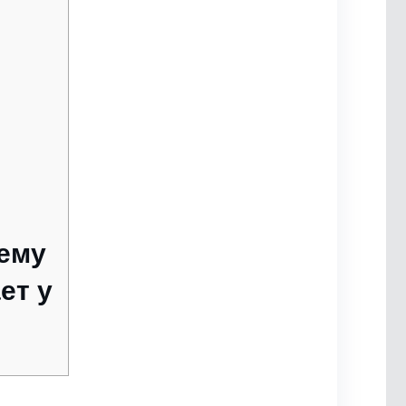
чему
ет у