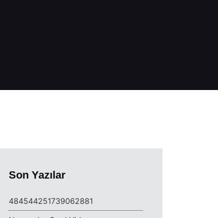
Son Yazılar
484544251739062881