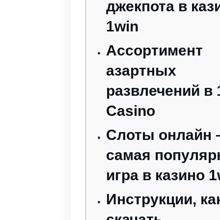
джекпота в каз
1win
Ассортимент
азартных
развлечений в 
Casino
Слоты онлайн 
самая популяр
игра в казино 1
Инструкции, ка
скачать