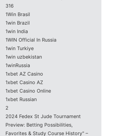
316
1Win Brasil
1win Brazil
1win India
1WIN Official In Russia
1win Turkiye
1win uzbekistan
1winRussia
1xbet AZ Casino
1xbet Casino AZ
1xbet Casino Online
1xbet Russian
2
2024 Fedex St Jude Tournament
Preview: Betting Possibilities,
Favorites & Study Course History" –