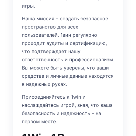
игры.
Наша миссия – создать безопасное
пространство для всех
пользователей. 1вин регулярно
проходит аудиты и сертификацию,
что подтверждает нашу
ответственность и профессионализм.
Вы можете быть уверены, что ваши
средства и личные данные находятся
в надежных руках.
Присоединяйтесь к 1win и
наслаждайтесь игрой, зная, что ваша
безопасность и надежность – на
первом месте.