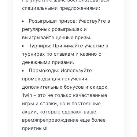
специальными предложениями:
Розыгрыши призов: Участвуйте в
регулярных розыгрышах и
выигрывайте ценные призы.
Турниры: Принимайте участие в
турнирах по ставкам и казино с
денежными призами.
Промокоды: Используйте
промокоды для получения
дополнительных бонусов и скидок.
1win – это не только качественные
игры и ставки, но и постоянные
акции, которые сделают ваше
времяпрепровождение еще более
приятным!