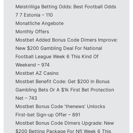
Meistriliiga Betting Odds: Best Football Odds
7 7 Estonia – 110
Monatliche Angebote
Monthly Offers
Mostbet Added Bonus Code Dimers Improve:
New $200 Gambling Deal For National
Football League Week 6 This Kind Of
Weekend – 974
Mostbet AZ Casino
Mostbet Benefit Code: Get $200 In Bonus
Gambling Bets Or A $1k First Bet Protection
Net – 743
Mostbet Bonus Code 'thenews' Unlocks
First-bet Sign-up Offer – 891
Mostbet Bonus Code Dimers Upgrade: New
$200 Betting Package For Nfl Week 6 This