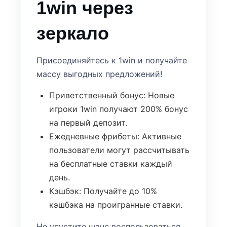
1win через
зеркало
Присоединяйтесь к 1win и получайте
массу выгодных предложений!
Приветственный бонус: Новые
игроки 1win получают 200% бонус
на первый депозит.
Ежедневные фрибеты: Активные
пользователи могут рассчитывать
на бесплатные ставки каждый
день.
Кэшбэк: Получайте до 10%
кэшбэка на проигранные ставки.
Не упустите шанс воспользоваться