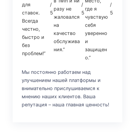
в 1win и ни
место,
для
/
/
/
разу не
где я
ставок.
5
5
5
жаловался
чувствую
Всегда
на
себя
честно,
качество
уверенно
быстро и
обслужива
и
без
ния.”
защищен
проблем!”
о.”
Мы постоянно работаем над
улучшением нашей платформы и
внимательно прислушиваемся к
мнению наших клиентов. Ваша
репутация – наша главная ценность!