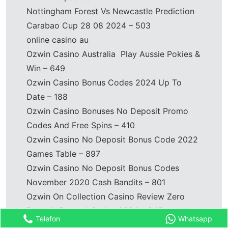
Nottingham Forest Vs Newcastle Prediction
Carabao Cup 28 08 2024 – 503
online casino au
Ozwin Casino Australia ️ Play Aussie Pokies &
Win – 649
Ozwin Casino Bonus Codes 2024 Up To
Date – 188
Ozwin Casino Bonuses No Deposit Promo
Codes And Free Spins – 410
Ozwin Casino No Deposit Bonus Code 2022
Games Table – 897
Ozwin Casino No Deposit Bonus Codes
November 2020 Cash Bandits – 801
Ozwin On Collection Casino Review Zero
Deposit Reward Codes 2024 – 845
Telefon
Whatsapp
Ozwin Online Casino Australia Review 2024