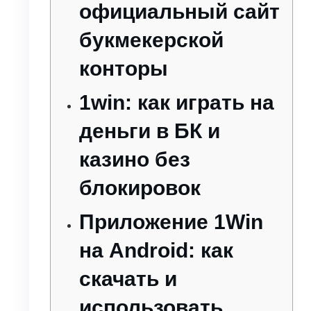
официальный сайт
букмекерской
конторы
1win: как играть на
деньги в БК и
казино без
блокировок
Приложение 1Win
на Android: как
скачать и
использовать