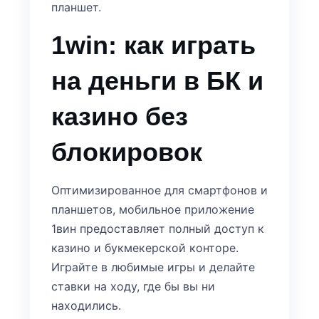
планшет.
1win: как играть
на деньги в БК и
казино без
блокировок
Оптимизированное для смартфонов и
планшетов, мобильное приложение
1вин предоставляет полный доступ к
казино и букмекерской конторе.
Играйте в любимые игры и делайте
ставки на ходу, где бы вы ни
находились.