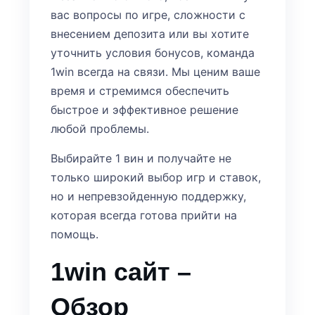
вас вопросы по игре, сложности с
внесением депозита или вы хотите
уточнить условия бонусов, команда
1win всегда на связи. Мы ценим ваше
время и стремимся обеспечить
быстрое и эффективное решение
любой проблемы.
Выбирайте 1 вин и получайте не
только широкий выбор игр и ставок,
но и непревзойденную поддержку,
которая всегда готова прийти на
помощь.
1win сайт –
Обзор