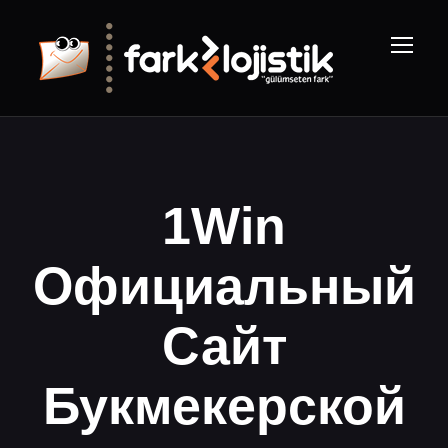
1Win
Официальный
Сайт
Букмекерской