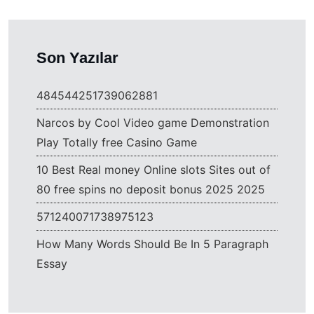
Son Yazılar
484544251739062881
Narcos by Cool Video game Demonstration
Play Totally free Casino Game
10 Best Real money Online slots Sites out of
80 free spins no deposit bonus 2025 2025
571240071738975123
How Many Words Should Be In 5 Paragraph
Essay