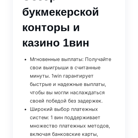
букмекерской
конторы и
казино 1вин
Мгновенные выплаты: Получайте
свои выигрыши в считанные
минуты. 1win гарантирует
быстрые и надежные выплаты,
чтобы вы могли наслаждаться
своей победой без задержек.
Широкий выбор платежных
систем: 1 вин поддерживает
множество платежных методов,
включая банковские карты,