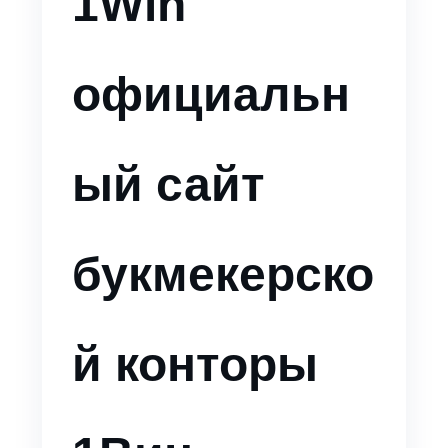
1Win
официальн
ый сайт
букмекерско
й конторы