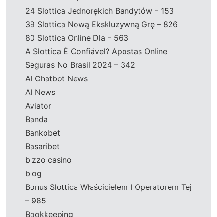
24 Slottica Jednorękich Bandytów – 153
39 Slottica Nową Ekskluzywną Grę – 826
80 Slottica Online Dla – 563
A Slottica É Confiável? Apostas Online
Seguras No Brasil 2024 – 342
AI Chatbot News
AI News
Aviator
Banda
Bankobet
Basaribet
bizzo casino
blog
Bonus Slottica Właścicielem I Operatorem Tej
– 985
Bookkeeping