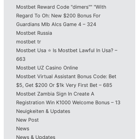
Mostbet Reward Code "dimers"" "With
Regard To Oh: New $200 Bonus For
Guardians Mlb Alcs Game 4 – 324
Mostbet Russia
mostbet tr
Mostbet Usa ⭐️ Is Mostbet Lawful In Usa? –
663
Mostbet UZ Casino Online
Mostbet Virtual Assistant Bonus Code: Bet
$5, Get $200 Or $1k Very First Bet – 685
Mostbet Zambia Sign In Create A
Registration Win K1000 Welcome Bonus – 13
Neuigkeiten & Updates
New Post
News
News & Updates